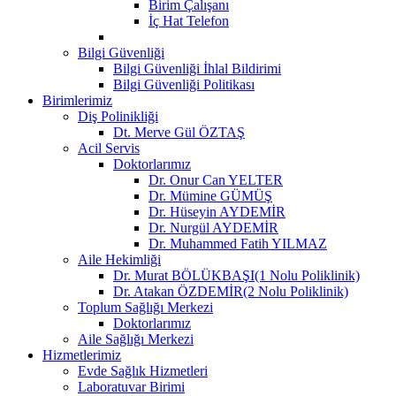
Birim Çalışanı
İç Hat Telefon
Bilgi Güvenliği
Bilgi Güvenliği İhlal Bildirimi
Bilgi Güvenliği Politikası
Birimlerimiz
Diş Polinikliği
Dt. Merve Gül ÖZTAŞ
Acil Servis
Doktorlarımız
Dr. Onur Can YELTER
Dr. Mümine GÜMÜŞ
Dr. Hüseyin AYDEMİR
Dr. Nurgül AYDEMİR
Dr. Muhammed Fatih YILMAZ
Aile Hekimliği
Dr. Murat BÖLÜKBAŞI(1 Nolu Poliklinik)
Dr. Atakan ÖZDEMİR(2 Nolu Poliklinik)
Toplum Sağlığı Merkezi
Doktorlarımız
Aile Sağlığı Merkezi
Hizmetlerimiz
Evde Sağlık Hizmetleri
Laboratuvar Birimi