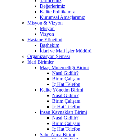
Tarihçemiz
Değerlerimiz
Kalite Politikamız
Kurumsal Amaçlarımız
Misyon & Vizyon
Misyon
Vizyon
Hastane Yönetimi
Başhekim
İdari ve Mali İşler Müdürü
Organizasyon Şeması
İdari Birimler
Maaş Mutemetliği Birimi
Nasıl Gidilir?
Birim Çalışanı
İç Hat Telefon
Kalite Yönetim Birimi
Nasıl Gidilir?
Birim Çalışanı
İç Hat Telefon
İnsan Kaynakları Birimi
Nasıl Gidilir?
Birim Çalışanı
İç Hat Telefon
Satın Alma Birimi