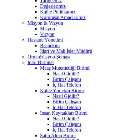
Tarihçemiz
Değerlerimiz
Kalite Politikamız
Kurumsal Amaçlarımız
Misyon & Vizyon
Misyon
Vizyon
Hastane Yönetimi
Başhekim
İdari ve Mali İşler Müdürü
Organizasyon Şeması
İdari Birimler
Maaş Mutemetliği Birimi
Nasıl Gidilir?
Birim Çalışanı
İç Hat Telefon
Kalite Yönetim Birimi
Nasıl Gidilir?
Birim Çalışanı
İç Hat Telefon
İnsan Kaynakları Birimi
Nasıl Gidilir?
Birim Çalışanı
İç Hat Telefon
Satın Alma Birimi