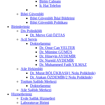
Birim Çalışanı
İç Hat Telefon
Bilgi Güvenliği
Bilgi Güvenliği İhlal Bildirimi
Bilgi Güvenliği Politikası
Birimlerimiz
Diş Polinikliği
Dt. Merve Gül ÖZTAŞ
Acil Servis
Doktorlarımız
Dr. Onur Can YELTER
Dr. Mümine GÜMÜŞ
Dr. Hüseyin AYDEMİR
Dr. Nurgül AYDEMİR
Dr. Muhammed Fatih YILMAZ
Aile Hekimliği
Dr. Murat BÖLÜKBAŞI(1 Nolu Poliklinik)
Dr. Atakan ÖZDEMİR(2 Nolu Poliklinik)
Toplum Sağlığı Merkezi
Doktorlarımız
Aile Sağlığı Merkezi
Hizmetlerimiz
Evde Sağlık Hizmetleri
Laboratuvar Birimi