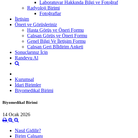
Laboratuvar Hakkında Bilgi ve Fotoğraf
Radyoloji Birimi
Fotoğraflar
İletişim
Öneri ve Görüşleriniz
Hasta Görüş ve Öneri Formu
Çalışan Görüş ve Öneri Formu
Genel Bilgi Ve İletişim Formu
Çalışan Geri Bİldirim Anketi
Sonuçlarınız İçin
Randevu Al
Kurumsal
İdari Birimler
Biyomedikal Birimi
Biyomedikal Birimi
14 Ocak 2026
Nasıl Gidilir?
Birim Çalışanı