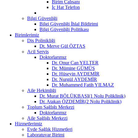
Birim Çalışanı
İç Hat Telefon
Bilgi Güvenliği
Bilgi Güvenliği İhlal Bildirimi
Bilgi Güvenliği Politikası
Birimlerimiz
Diş Polinikliği
Dt. Merve Gül ÖZTAŞ
Acil Servis
Doktorlarımız
Dr. Onur Can YELTER
Dr. Mümine GÜMÜŞ
Dr. Hüseyin AYDEMİR
Dr. Nurgül AYDEMİR
Dr. Muhammed Fatih YILMAZ
Aile Hekimliği
Dr. Murat BÖLÜKBAŞI(1 Nolu Poliklinik)
Dr. Atakan ÖZDEMİR(2 Nolu Poliklinik)
Toplum Sağlığı Merkezi
Doktorlarımız
Aile Sağlığı Merkezi
Hizmetlerimiz
Evde Sağlık Hizmetleri
Laboratuvar Birimi