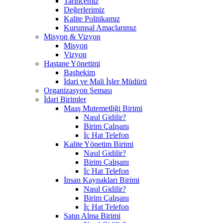
Tarihçemiz
Değerlerimiz
Kalite Politikamız
Kurumsal Amaçlarımız
Misyon & Vizyon
Misyon
Vizyon
Hastane Yönetimi
Başhekim
İdari ve Mali İşler Müdürü
Organizasyon Şeması
İdari Birimler
Maaş Mutemetliği Birimi
Nasıl Gidilir?
Birim Çalışanı
İç Hat Telefon
Kalite Yönetim Birimi
Nasıl Gidilir?
Birim Çalışanı
İç Hat Telefon
İnsan Kaynakları Birimi
Nasıl Gidilir?
Birim Çalışanı
İç Hat Telefon
Satın Alma Birimi