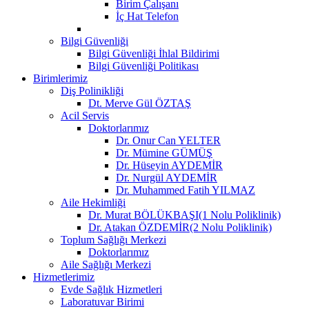
Birim Çalışanı
İç Hat Telefon
Bilgi Güvenliği
Bilgi Güvenliği İhlal Bildirimi
Bilgi Güvenliği Politikası
Birimlerimiz
Diş Polinikliği
Dt. Merve Gül ÖZTAŞ
Acil Servis
Doktorlarımız
Dr. Onur Can YELTER
Dr. Mümine GÜMÜŞ
Dr. Hüseyin AYDEMİR
Dr. Nurgül AYDEMİR
Dr. Muhammed Fatih YILMAZ
Aile Hekimliği
Dr. Murat BÖLÜKBAŞI(1 Nolu Poliklinik)
Dr. Atakan ÖZDEMİR(2 Nolu Poliklinik)
Toplum Sağlığı Merkezi
Doktorlarımız
Aile Sağlığı Merkezi
Hizmetlerimiz
Evde Sağlık Hizmetleri
Laboratuvar Birimi