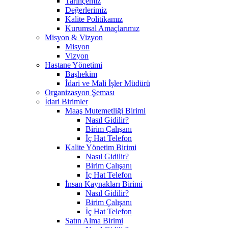
Tarihçemiz
Değerlerimiz
Kalite Politikamız
Kurumsal Amaçlarımız
Misyon & Vizyon
Misyon
Vizyon
Hastane Yönetimi
Başhekim
İdari ve Mali İşler Müdürü
Organizasyon Şeması
İdari Birimler
Maaş Mutemetliği Birimi
Nasıl Gidilir?
Birim Çalışanı
İç Hat Telefon
Kalite Yönetim Birimi
Nasıl Gidilir?
Birim Çalışanı
İç Hat Telefon
İnsan Kaynakları Birimi
Nasıl Gidilir?
Birim Çalışanı
İç Hat Telefon
Satın Alma Birimi