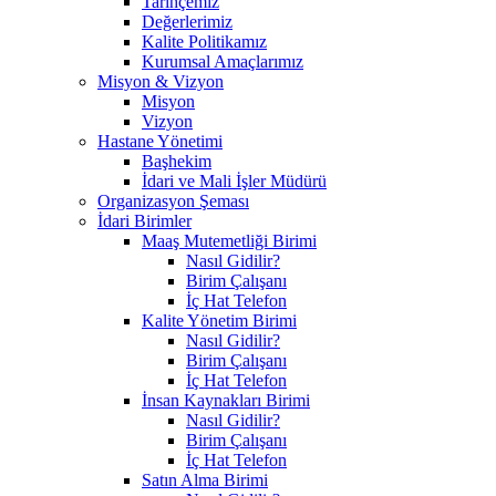
Tarihçemiz
Değerlerimiz
Kalite Politikamız
Kurumsal Amaçlarımız
Misyon & Vizyon
Misyon
Vizyon
Hastane Yönetimi
Başhekim
İdari ve Mali İşler Müdürü
Organizasyon Şeması
İdari Birimler
Maaş Mutemetliği Birimi
Nasıl Gidilir?
Birim Çalışanı
İç Hat Telefon
Kalite Yönetim Birimi
Nasıl Gidilir?
Birim Çalışanı
İç Hat Telefon
İnsan Kaynakları Birimi
Nasıl Gidilir?
Birim Çalışanı
İç Hat Telefon
Satın Alma Birimi