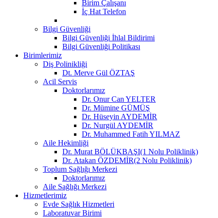
Birim Çalışanı
İç Hat Telefon
Bilgi Güvenliği
Bilgi Güvenliği İhlal Bildirimi
Bilgi Güvenliği Politikası
Birimlerimiz
Diş Polinikliği
Dt. Merve Gül ÖZTAŞ
Acil Servis
Doktorlarımız
Dr. Onur Can YELTER
Dr. Mümine GÜMÜŞ
Dr. Hüseyin AYDEMİR
Dr. Nurgül AYDEMİR
Dr. Muhammed Fatih YILMAZ
Aile Hekimliği
Dr. Murat BÖLÜKBAŞI(1 Nolu Poliklinik)
Dr. Atakan ÖZDEMİR(2 Nolu Poliklinik)
Toplum Sağlığı Merkezi
Doktorlarımız
Aile Sağlığı Merkezi
Hizmetlerimiz
Evde Sağlık Hizmetleri
Laboratuvar Birimi