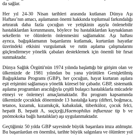
da sağlar.
Her yıl 24-30 Nisan tarihleri arasında kutlanan Dünya Aşı
Haftası’nın amacı, aşılamanın önemi hakkında toplumsal farkındalığı
artırarak daha fazla çocuğun ve yetişkinin aşıyla önlenebilir
hastalıklardan korunmasını, böylece bu hastalıklardan kaynaklanan
sekellerin ve ölümlerin önlenmesini sağlamaktır. Aşı haftası
ayrıca, bağışıklamanın başarılarını kutlamak, kurtarılan hayatlar
üzerindeki etkisini vurgulamak ve rutin aşılama çalışmalarını
güçlendirmeye yönelik çabaları desteklemek için önemli bir fırsat
sunmaktadır.
Dünya Sağlık Örgütü'nün 1974 yılında başlattığı bir girişim olan ve
ülkemizde de 1981 yılından bu yana yürütülen Genişletilmiş
Bağışıklama Programı (GBP), her çocuğun, hayat kurtaran aşılara
eşit erişimini sağlamaya yönelik küresel bir çabadır. GBP, sistematik
aşılama programları aracılığıyla çeşitli bulaşıcı hastalıklarla mücadele
etmeyi ve önlemeyi amaçlamaktadır. Bu program kapsamında
ülkemizde çocukluk döneminde 13 hastalığa karşı (difteri, boğmaca,
tetanos, kızamık, kızamıkçık, kabakulak, tüberküloz, çocuk felci,
hepatit B, hepatit A, suçiçeği,
Haemophilus influenzae
tip b ve
pnömokoka bağlı hastalıklar) aşı uygulanmaktadır.
Geçtiğimiz 50 yılda GBP sayesinde büyük başarılara imza atılmıştır.
Bu başarılardan en önemlisi, tarihte büyük salgınlara ve ölümlere yol