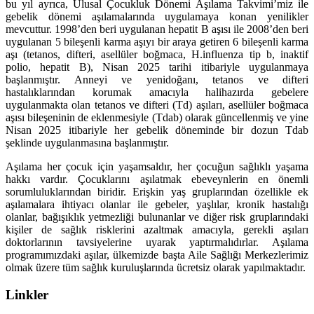
bu yıl ayrıca, Ulusal Çocukluk Dönemi Aşılama Takvimi’miz ile
gebelik dönemi aşılamalarında uygulamaya konan yenilikler
mevcuttur. 1998’den beri uygulanan hepatit B aşısı ile 2008’den beri
uygulanan 5 bileşenli karma aşıyı bir araya getiren 6 bileşenli karma
aşı (tetanos, difteri, asellüler boğmaca, H.influenza tip b, inaktif
polio, hepatit B), Nisan 2025 tarihi itibariyle uygulanmaya
başlanmıştır. Anneyi ve yenidoğanı, tetanos ve difteri
hastalıklarından korumak amacıyla halihazırda gebelere
uygulanmakta olan tetanos ve difteri (Td) aşıları, asellüler boğmaca
aşısı bileşeninin de eklenmesiyle (Tdab) olarak güncellenmiş ve yine
Nisan 2025 itibariyle her gebelik döneminde bir dozun Tdab
şeklinde uygulanmasına başlanmıştır.
Aşılama her çocuk için yaşamsaldır, her çocuğun sağlıklı yaşama
hakkı vardır. Çocuklarını aşılatmak ebeveynlerin en önemli
sorumluluklarından biridir. Erişkin yaş gruplarından özellikle ek
aşılamalara ihtiyacı olanlar ile gebeler, yaşlılar, kronik hastalığı
olanlar, bağışıklık yetmezliği bulunanlar ve diğer risk gruplarındaki
kişiler de sağlık risklerini azaltmak amacıyla, gerekli aşıları
doktorlarının tavsiyelerine uyarak yaptırmalıdırlar. Aşılama
programımızdaki aşılar, ülkemizde başta Aile Sağlığı Merkezlerimiz
olmak üzere tüm sağlık kuruluşlarında ücretsiz olarak yapılmaktadır.
Linkler