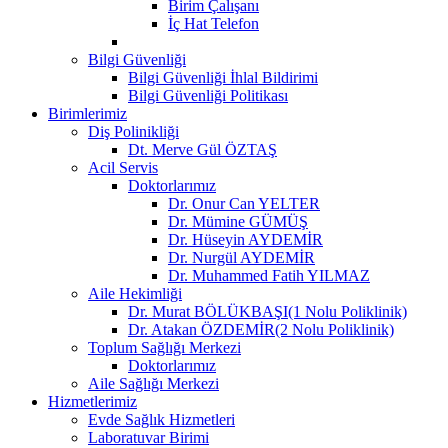
Birim Çalışanı
İç Hat Telefon
Bilgi Güvenliği
Bilgi Güvenliği İhlal Bildirimi
Bilgi Güvenliği Politikası
Birimlerimiz
Diş Polinikliği
Dt. Merve Gül ÖZTAŞ
Acil Servis
Doktorlarımız
Dr. Onur Can YELTER
Dr. Mümine GÜMÜŞ
Dr. Hüseyin AYDEMİR
Dr. Nurgül AYDEMİR
Dr. Muhammed Fatih YILMAZ
Aile Hekimliği
Dr. Murat BÖLÜKBAŞI(1 Nolu Poliklinik)
Dr. Atakan ÖZDEMİR(2 Nolu Poliklinik)
Toplum Sağlığı Merkezi
Doktorlarımız
Aile Sağlığı Merkezi
Hizmetlerimiz
Evde Sağlık Hizmetleri
Laboratuvar Birimi