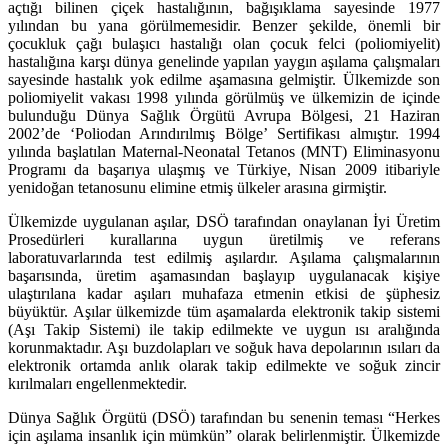
açtığı bilinen çiçek hastalığının, bağışıklama sayesinde 1977
yılından bu yana görülmemesidir. Benzer şekilde, önemli bir
çocukluk çağı bulaşıcı hastalığı olan çocuk felci (poliomiyelit)
hastalığına karşı dünya genelinde yapılan yaygın aşılama çalışmaları
sayesinde hastalık yok edilme aşamasına gelmiştir. Ülkemizde son
poliomiyelit vakası 1998 yılında görülmüş ve ülkemizin de içinde
bulunduğu Dünya Sağlık Örgütü Avrupa Bölgesi, 21 Haziran
2002’de ‘Poliodan Arındırılmış Bölge’ Sertifikası almıştır. 1994
yılında başlatılan Maternal-Neonatal Tetanos (MNT) Eliminasyonu
Programı da başarıya ulaşmış ve Türkiye, Nisan 2009 itibariyle
yenidoğan tetanosunu elimine etmiş ülkeler arasına girmiştir.
Ülkemizde uygulanan aşılar, DSÖ tarafından onaylanan İyi Üretim
Prosedürleri kurallarına uygun üretilmiş ve referans
laboratuvarlarında test edilmiş aşılardır. Aşılama çalışmalarının
başarısında, üretim aşamasından başlayıp uygulanacak kişiye
ulaştırılana kadar aşıları muhafaza etmenin etkisi de şüphesiz
büyüktür. Aşılar ülkemizde tüm aşamalarda elektronik takip sistemi
(Aşı Takip Sistemi) ile takip edilmekte ve uygun ısı aralığında
korunmaktadır. Aşı buzdolapları ve soğuk hava depolarının ısıları da
elektronik ortamda anlık olarak takip edilmekte ve soğuk zincir
kırılmaları engellenmektedir.
Dünya Sağlık Örgütü (DSÖ) tarafından bu senenin teması “Herkes
için aşılama insanlık için mümkün” olarak belirlenmiştir. Ülkemizde