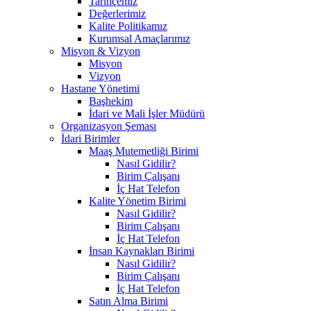
Tarihçemiz
Değerlerimiz
Kalite Politikamız
Kurumsal Amaçlarımız
Misyon & Vizyon
Misyon
Vizyon
Hastane Yönetimi
Başhekim
İdari ve Mali İşler Müdürü
Organizasyon Şeması
İdari Birimler
Maaş Mutemetliği Birimi
Nasıl Gidilir?
Birim Çalışanı
İç Hat Telefon
Kalite Yönetim Birimi
Nasıl Gidilir?
Birim Çalışanı
İç Hat Telefon
İnsan Kaynakları Birimi
Nasıl Gidilir?
Birim Çalışanı
İç Hat Telefon
Satın Alma Birimi