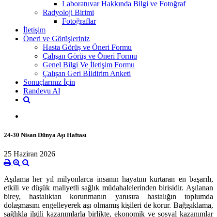
Laboratuvar Hakkında Bilgi ve Fotoğraf
Radyoloji Birimi
Fotoğraflar
İletişim
Öneri ve Görüşleriniz
Hasta Görüş ve Öneri Formu
Çalışan Görüş ve Öneri Formu
Genel Bilgi Ve İletişim Formu
Çalışan Geri Bİldirim Anketi
Sonuçlarınız İçin
Randevu Al
24-30 Nisan Dünya Aşı Haftası
25 Haziran 2026
Aşılama her yıl milyonlarca insanın hayatını kurtaran en başarılı,
etkili ve düşük maliyetli sağlık müdahalelerinden birisidir. Aşılanan
birey, hastalıktan korunmanın yanısıra hastalığın toplumda
dolaşmasını engelleyerek aşı olmamış kişileri de korur. Bağışıklama,
sağlıkla ilgili kazanımlarla birlikte, ekonomik ve sosyal kazanımlar